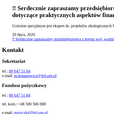
‼️ Serdecznie zapraszamy przedsię
dotyczące praktycznych aspektów fina
Gościem specjalnym jest ekspert ds. projektów ekologicznyc
20 lipca, 2026
‼️ Serdecznie zapraszamy przedsiębiorstwa z terenu woj. 
Kontakt
Sekretariat
tel.:
89 647 51 84
e-mail:
m.lemanowicz@frrl.org.pl
Fundusz pożyczkowy
tel.:
89 647 51 84
tel. kom.: +48 500 506 008
e-mail:
pozyczki@frrl.org.pl