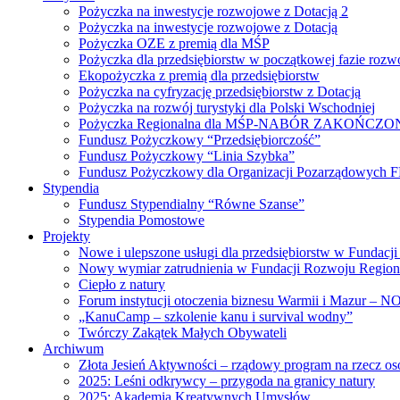
Pożyczka na inwestycje rozwojowe z Dotacją 2
Pożyczka na inwestycje rozwojowe z Dotacją
Pożyczka OZE z premią dla MŚP
Pożyczka dla przedsiębiorstw w początkowej fazie rozw
Ekopożyczka z premią dla przedsiębiorstw
Pożyczka na cyfryzację przedsiębiorstw z Dotacją
Pożyczka na rozwój turystyki dla Polski Wschodniej
Pożyczka Regionalna dla MŚP-NABÓR ZAKOŃCZO
Fundusz Pożyczkowy “Przedsiębiorczość”
Fundusz Pożyczkowy “Linia Szybka”
Fundusz Pożyczkowy dla Organizacji Pozarządowych 
Stypendia
Fundusz Stypendialny “Równe Szanse”
Stypendia Pomostowe
Projekty
Nowe i ulepszone usługi dla przedsiębiorstw w Fundac
Nowy wymiar zatrudnienia w Fundacji Rozwoju Region
Ciepło z natury
Forum instytucji otoczenia biznesu Warmii i Mazur –
„KanuCamp – szkolenie kanu i survival wodny”
Twórczy Zakątek Małych Obywateli
Archiwum
Złota Jesień Aktywności – rządowy program na rzecz os
2025: Leśni odkrywcy – przygoda na granicy natury
2025: Akademia Kreatywnych Umysłów