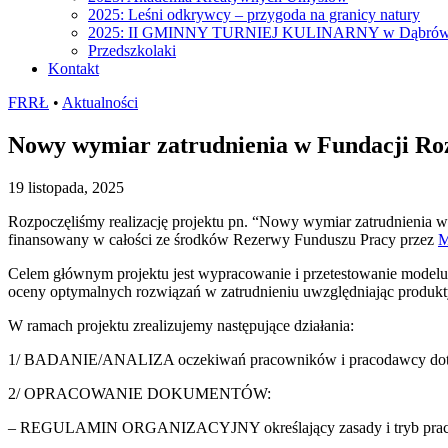
2025: Leśni odkrywcy – przygoda na granicy natury
2025: II GMINNY TURNIEJ KULINARNY w Dąbrów
Przedszkolaki
Kontakt
FRRŁ
•
Aktualności
Nowy wymiar zatrudnienia w Fundacji Ro
19 listopada, 2025
Rozpoczęliśmy realizację projektu pn. “Nowy wymiar zatrudnienia w 
finansowany w całości ze środków Rezerwy Funduszu Pracy przez
M
Celem głównym projektu jest wypracowanie i przetestowanie model
oceny optymalnych rozwiązań w zatrudnieniu uwzględniając produkt
W ramach projektu zrealizujemy następujące działania:
1/ BADANIE/ANALIZA oczekiwań pracowników i pracodawcy dotyczą
2/ OPRACOWANIE DOKUMENTÓW:
– REGULAMIN ORGANIZACYJNY określający zasady i tryb pracy (sk