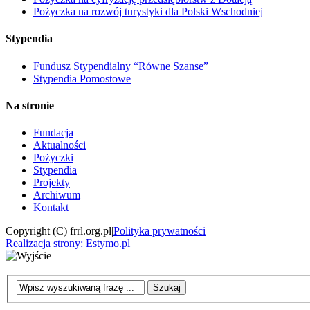
Pożyczka na rozwój turystyki dla Polski Wschodniej
Stypendia
Fundusz Stypendialny “Równe Szanse”
Stypendia Pomostowe
Na stronie
Fundacja
Aktualności
Pożyczki
Stypendia
Projekty
Archiwum
Kontakt
Copyright (C) frrl.org.pl
|
Polityka prywatności
Realizacja strony: Estymo.pl