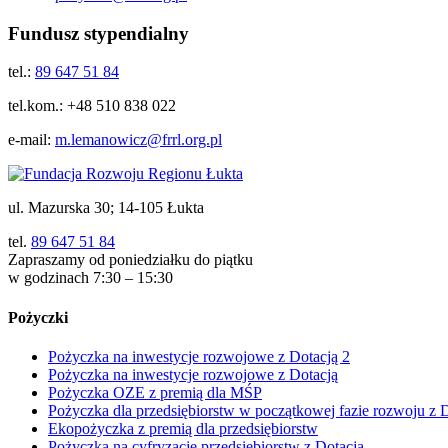
Fundusz stypendialny
tel.:
89 647 51 84
tel.kom.: +48 510 838 022
e-mail:
m.lemanowicz@frrl.org.pl
ul. Mazurska 30; 14-105 Łukta
tel.
89 647 51 84
Zapraszamy od poniedziałku do piątku
w godzinach 7:30 – 15:30
Pożyczki
Pożyczka na inwestycje rozwojowe z Dotacją 2
Pożyczka na inwestycje rozwojowe z Dotacją
Pożyczka OZE z premią dla MŚP
Pożyczka dla przedsiębiorstw w początkowej fazie rozwoju z 
Ekopożyczka z premią dla przedsiębiorstw
Pożyczka na cyfryzację przedsiębiorstw z Dotacją