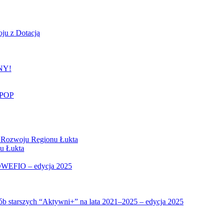
oju z Dotacją
NY!
FPOP
ji Rozwoju Regionu Łukta
u Łukta
 NOWEFIO – edycja 2025
ób starszych “Aktywni+” na lata 2021–2025 – edycja 2025