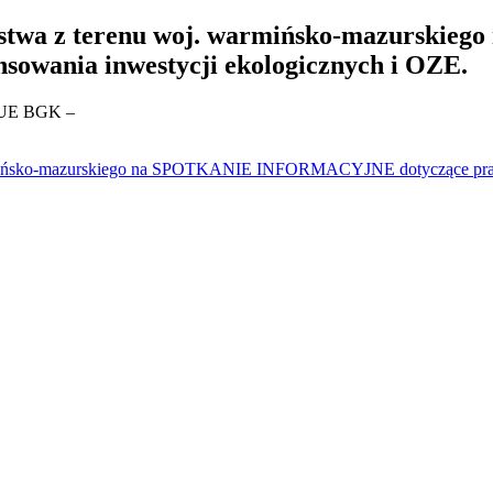
biorstwa z terenu woj. warmińsko-mazur
nsowania inwestycji ekologicznych i OZE.
h UE BGK –
warmińsko-mazurskiego na SPOTKANIE INFORMACYJNE dotyczące prakt